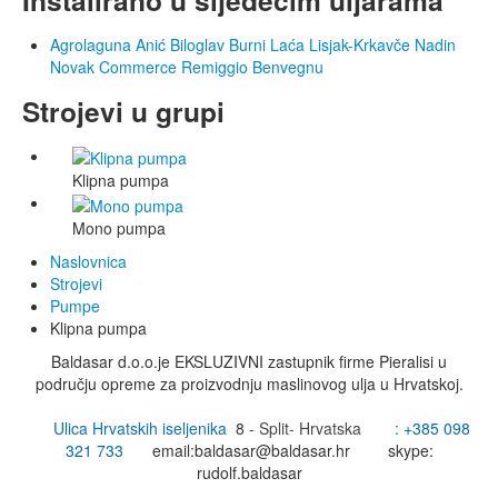
Instalirano u sljedećim uljarama
Agrolaguna
Anić
Biloglav
Burni
Laća
Lisjak-Krkavče
Nadin
Novak Commerce
Remiggio Benvegnu
Strojevi u grupi
Klipna pumpa
Mono pumpa
Naslovnica
Strojevi
Pumpe
Klipna pumpa
Baldasar d.o.o.je EKSLUZIVNI zastupnik firme Pieralisi u
području opreme za proizvodnju maslinovog ulja u Hrvatskoj.
Ulica Hrvatskih iseljenika
8
- Split- Hrvatska
: +385
098
321 733
email:
baldasar@baldasar.hr
skype:
rudolf.baldasar