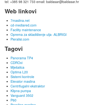
tel: +385 98 321 733 email: baldasar@baldasar.hr
Web linkovi
7maslina.net
cd-mediared.com
Facility maintenance
Oprema za skladištenje ulja -ALBRIGI
Pieralisi.com
Tagovi
Panorama TP4
CDROxi
Mješalica
Optima L20
Sistemi kontrole
Elevator maslina
Centrifugalni ekstraktor
Klipna pumpa
Vanguard 3502
P60
Peračica maslina