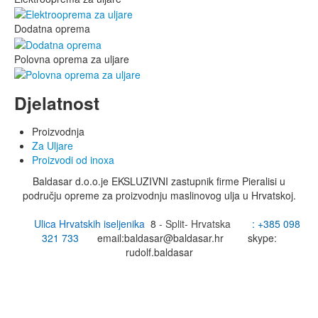
Dodatna oprema
Polovna oprema za uljare
Djelatnost
Proizvodnja
Za Uljare
Proizvodi od inoxa
Baldasar d.o.o.je EKSLUZIVNI zastupnik firme Pieralisi u
području opreme za proizvodnju maslinovog ulja u Hrvatskoj.
Ulica Hrvatskih iseljenika
8
- Split- Hrvatska
: +385
098
321 733
email:
baldasar@baldasar.hr
skype:
rudolf.baldasar