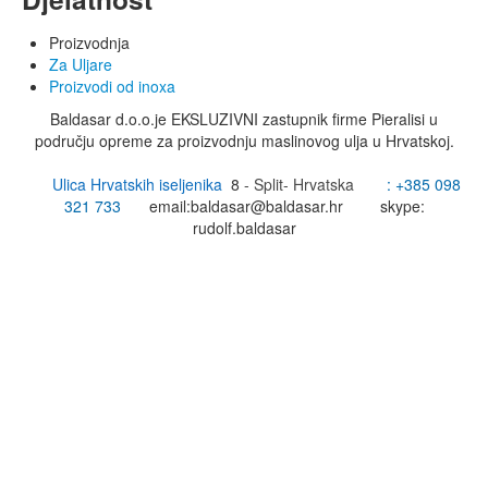
Proizvodnja
Za Uljare
Proizvodi od inoxa
Baldasar d.o.o.je EKSLUZIVNI zastupnik firme Pieralisi u
području opreme za proizvodnju maslinovog ulja u Hrvatskoj.
Ulica Hrvatskih iseljenika
8
- Split- Hrvatska
: +385
098
321 733
email:
baldasar@baldasar.hr
skype:
rudolf.baldasar