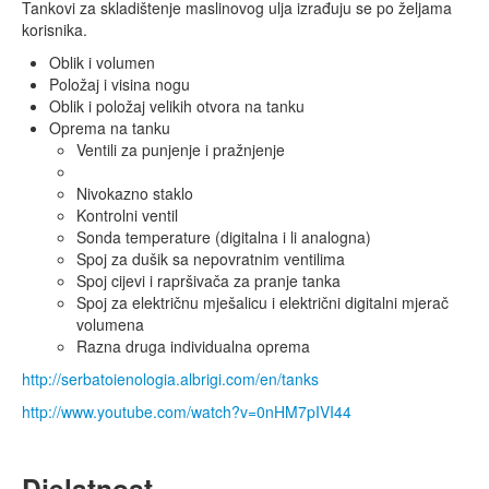
Tankovi za skladištenje maslinovog ulja izrađuju se po željama
korisnika.
Oblik i volumen
Položaj i visina nogu
Oblik i položaj velikih otvora na tanku
Oprema na tanku
Ventili za punjenje i pražnjenje
Nivokazno staklo
Kontrolni ventil
Sonda temperature (digitalna i li analogna)
Spoj za dušik sa nepovratnim ventilima
Spoj cijevi i rapršivača za pranje tanka
Spoj za električnu mješalicu i električni digitalni mjerač
volumena
Razna druga individualna oprema
http://serbatoienologia.albrigi.com/en/tanks
http://www.youtube.com/watch?v=0nHM7pIVI44
Djelatnost