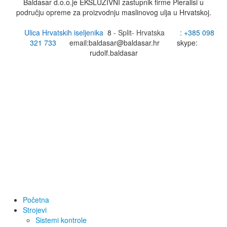
Baldasar d.o.o.je EKSLUZIVNI zastupnik firme Pieralisi u
području opreme za proizvodnju maslinovog ulja u Hrvatskoj.
Ulica Hrvatskih iseljenika
8
- Split- Hrvatska
: +385
098
321 733
email:
baldasar@baldasar.hr
skype:
rudolf.baldasar
Početna
Strojevi
Sistemi kontrole