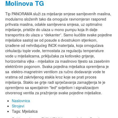
Molinova TG
Tip PANORAMA služi za miješanje smjese samljevenih maslina,
modularno složenih tako da omoguće ravnomjeran raspored
prihvata maslina, odakle samljevena smjesa, uz optimalno
miješanje, pristiže do ulaza u mono pumpu koja ih dalje
transportira do ulaza u “dekanter”. Samo kućište svake pojedine
miješalice sastoji se od posude s dvostrukom stjenkom,
izrađene od nehrđajućeg INOX materijala, koja omogućava
cirkulaciju tople vode, termostata za regulaciju temperature
vode u miješalicama, priključaka za kotlovsko grijanje,
horizontalna vijka - miješalice za maslinovo tijesto sa zasebnim
električnim pogonom. Svaka pojedina miješalica opremljena je
sa elektro-magnetnim ventilom za ručno dodavanje vode te
vratima od zakrivljenog stakla kroz koje se prati proces
miješanja. Staklo se grije radi sprječavanja zamagljenja te je
opremljeno sa specijalnim "led" svijetlom i signalizacijom
otvorenog ventila za pražnjenje svake pojedine miješalice.
Naslovnica
Strojevi
Tags: Mješalica