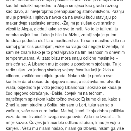
kao tehnološki naprednu, a Alepa se sjeća kao grada ružnog
kao đavo, ali nevjerojatno prenapučenog stanovništvom. Pažnju
mu je privukla i njihova navika da na svaku kuću stavljaju po
makar dvije satelitske antene. -Žaj mi je slušati ove strašne
vijesti iz Alepa, gledati kako se sve to ruši. No to je taj kraj, tu
nemira uvijek ima. Tako je bilo i u Alžiru, zemlji koja je putem
fondova podosta uložila u maslinarstvo. Tu sam masline vidio na
samoj granici s pustinjom, vukle su vlagu od negdje iz zemlje, ni
sam ne znam kako je to preživljavalo na tim nesnosnim dnevnim
temperaturama. Ali zato blizu mora imaju odlične maslinike –
prisjeća se. A Libanon mu je ostao u posebnom sjećanju. Tu je
radio uljaru za jednog visokog vojnog časnika koji je živio u
elitnom, zaštićenom dijelu grada. Nakon što je prošao sve
kontrole da bi došao do njegova stana, a služavka mu otvorila
vrata, odjednom je vidio jednog Libanonca i šokirao se kada je
čuo njegovo obraćanje. -Dakle, čovjek mi na tečnom,
najtečnijem splitskom kaže točno ovako: Ej kume di se, kako si.
Znaš ja sam studira u Splitu, bio sam u Lori, tuka san se s
vašima, vaše san cure faćka. Ma čuj, imaš ti koju dobru političku
vezu da me izvučeš iz svega ovoga ovde. Ajde me izvuci … To
mi je kazao. Čovjek je inače bio odlično situiran, imao je vojnu
karijeru. Vezu mu nisam našao, nisam ga izbavio, nisam ga više