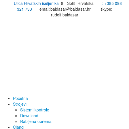
Ulica Hrvatskih iseljenika
8
- Split- Hrvatska
: +385
098
321 733
email:
baldasar@baldasar.hr
skype:
rudolf.baldasar
Početna
Strojevi
Sistemi kontrole
Download
Rabljena oprema
Članci