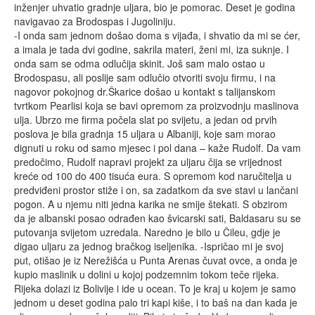
inženjer uhvatio gradnje uljara, bio je pomorac. Deset je godina
navigavao za Brodospas i Jugoliniju.
-I onda sam jednom došao doma s vijađa, i shvatio da mi se ćer,
a imala je tada dvi godine, sakrila materi, ženi mi, iza suknje. I
onda sam se odma odlučija skinit. Još sam malo ostao u
Brodospasu, ali poslije sam odlučio otvoriti svoju firmu, i na
nagovor pokojnog dr.Škarice došao u kontakt s talijanskom
tvrtkom Pearlisi koja se bavi opremom za proizvodnju maslinova
ulja. Ubrzo me firma počela slat po svijetu, a jedan od prvih
poslova je bila gradnja 15 uljara u Albaniji, koje sam morao
dignuti u roku od samo mjesec i pol dana – kaže Rudolf. Da vam
predočimo, Rudolf napravi projekt za uljaru čija se vrijednost
kreće od 100 do 400 tisuća eura. S opremom kod naručitelja u
predviđeni prostor stiže i on, sa zadatkom da sve stavi u lančani
pogon. A u njemu niti jedna karika ne smije štekati. S obzirom
da je albanski posao odrađen kao švicarski sati, Baldasaru su se
putovanja svijetom uzredala. Naredno je bilo u Čileu, gdje je
digao uljaru za jednog bračkog iseljenika. -Ispričao mi je svoj
put, otišao je iz Nerežišća u Punta Arenas čuvat ovce, a onda je
kupio maslinik u dolini u kojoj podzemnim tokom teče rijeka.
Rijeka dolazi iz Bolivije i ide u ocean. To je kraj u kojem je samo
jednom u deset godina palo tri kapi kiše, i to baš na dan kada je