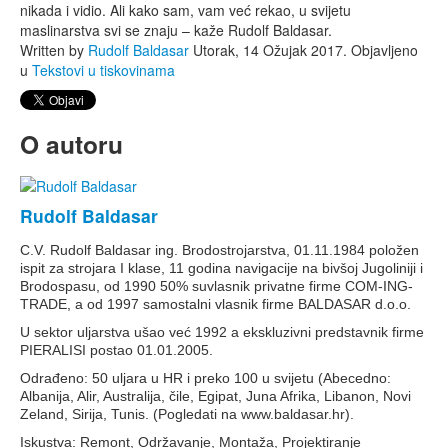
nikada i vidio. Ali kako sam, vam već rekao, u svijetu
maslinarstva svi se znaju – kaže Rudolf Baldasar.
Written by
Rudolf Baldasar
Utorak, 14 Ožujak 2017. Objavljeno
u
Tekstovi u tiskovinama
O autoru
Rudolf Baldasar
C.V. Rudolf Baldasar ing. Brodostrojarstva, 01.11.1984 položen
ispit za strojara I klase, 11 godina navigacije na bivšoj Jugoliniji i
Brodospasu, od 1990 50% suvlasnik privatne firme COM-ING-
TRADE, a od 1997 samostalni vlasnik firme BALDASAR d.o.o.
U sektor uljarstva ušao već 1992 a ekskluzivni predstavnik firme
PIERALISI postao 01.01.2005.
Odrađeno: 50 uljara u HR i preko 100 u svijetu (Abecedno:
Albanija, Alir, Australija, čile, Egipat, Juna Afrika, Libanon, Novi
Zeland, Sirija, Tunis. (Pogledati na www.baldasar.hr).
Iskustva: Remont, Održavanje, Montaža, Projektiranje