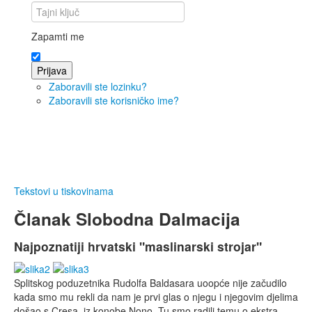
Zapamti me
Prijava
Zaboravili ste lozinku?
Zaboravili ste korisničko ime?
Tekstovi u tiskovinama
Članak Slobodna Dalmacija
Najpoznatiji hrvatski "maslinarski strojar"
Splitskog poduzetnika Rudolfa Baldasara uoopće nije začudilo
kada smo mu rekli da nam je prvi glas o njegu i njegovim djelima
došao s Cresa, iz konobe Nono. Tu smo radili temu o ekstra