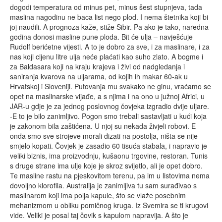
dogodi temperatura od minus pet, minus šest stupnjeva, tada
maslina nagodinu ne baca list nego plod. I nema štetnika koji bi
joj naudili. A prognoza kaže, stiže Sibir. Pa ako je tako, naredna
godina donosi masline pune ploda. Bit će ulja – navješćuje
Rudolf berićetne vijesti. A to je dobro za sve, i za maslinare, i za
nas koji cijenu litre ulja neće plaćati kao suho zlato. A bogme i
za Baldasara koji na kraju krajeva i živi od nadgledanja i
saniranja kvarova na uljarama, od kojih ih makar 60-ak u
Hrvatskoj i Sloveniji. Putovanja mu svakako ne ginu, vraćamo se
opet na maslinarske vijađe, a s njima i na ono u južnoj Africi, u
JAR-u gdje je za jednog poslovnog čovjeka izgradio dvije uljare.
-E to je bilo zanimljivo. Pogon smo trebali sastavljati u kući koja
je zakonom bila zaštićena. U njoj su nekada živjeli robovi. E
onda smo sve strojeve morali dizati na postolja, ništa se nije
smjelo kopati. Čovjek je zasadio 60 tisuća stabala, i napravio je
veliki biznis, ima proizvodnju, kušaonu trgovine, restoran. Tunis
s druge strane ima ulje koje je skroz svijetlo, ali je opet dobro.
Te masline rastu na pjeskovitom terenu, pa im u listovima nema
dovoljno klorofila. Australija je zanimljiva tu sam surađivao s
maslinarom koji ima polja kapule, što se vlaže posebnim
mehanizmom u obliku pomičnog kruga. Iz Svemira se ti krugovi
vide. Veliki je posal taj čovik s kapulom napravija. A što je