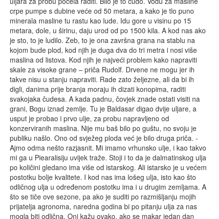
uljara za probu počela raditi. Bilo je to čudo. Vodu za masline
crpe pumpe s dubine veće od 50 metara, a kako je tlo puno
minerala masline tu rastu kao lude. Idu gore u visinu po 15
metara, dole, u širinu, daju urod od po 1500 kila. A kod nas ako
je sto, to je ludilo. Zeb, to je ona završna grana na stablu na
kojom bude plod, kod njih je duga dva do tri metra i nosi više
maslina od listova. Kod njih je najveći problem kako napraviti
skale za visoke grane – priča Rudolf. Drvene ne mogu jer ih
takve nisu u stanju napraviti. Rade zato željezne, ali da bi ih
digli, danima prije branja moraju ih dizati konopima, raditi
svakojaka čudesa. A kada padnu, čovjek znade ostati visiti na
grani, Bogu iznad zemlje. Tu je Baldasar digao dvije uljare, a
usput je probao i prvo ulje, za probu napravljeno od
konzerviranih maslina. Nije mu baš bilo po guštu, no svoju je
publiku našlo. Ono od svježeg ploda već je bilo druga priča. -
Ajmo odma nešto razjasnit. Mi imamo vrhunsko ulje, i kao takvo
mi ga u Piearalisiju uvijek traže. Stoji i to da je dalmatinskog ulja
po količini gledano ima više od istarskog. Ali istarsko je u većem
postotku bolje kvalitete. I kod nas ima lošeg ulja, isto kao što
odličnog ulja u određenom postotku ima i u drugim zemljama. A
što se tiče ove sezone, pa ako je suditi po razmišljanju mojih
prijatelja agronoma, naredna godina bi po pitanju ulja za nas
mogla biti odlična. Oni kažu ovako, ako se makar jedan dan