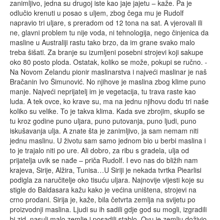
zanimljivo, jedna su drugoj iste kao jaje jajetu – kaže. Pa je
odlučio krenuti u posao s uljem, zbog čega mu je Rudolf
napravio tri uljare, s preradom od 12 tona na sat. A vjerovali ili
ne, glavni problem tu nije voda, ni tehnologija, nego činjenica da
masline u Australiji rastu tako brzo, da im grane svako malo
treba šišati. Za branje su izumljeni posebni strojevi koji sakupe
oko 80 posto ploda. Ostatak, koliko se može, pokupi se ručno. -
Na Novom Zelandu pionir maslinarstva i najveći maslinar je naš
Bračanin Ivo Šimunović. No njihove je maslina zbog klime puno
manje. Najveći neprijatelj im je vegetacija, tu trava raste kao
luda. A tek ovce, ko krave su, ma na jednu njihovu dođu tri naše
koliko su velike. To je takva klima. Kada sve zbrojim, skupilo se
tu kroz godine puno uljara, puno putovanja, puno ljudi, puno
iskušavanja ulja. A znate šta je zanimljivo, ja sam nemam niti
jednu maslinu. U životu sam samo jednom bio u berbi maslina i
to je trajalo niti po ure. Ali dobro, za ribu s gradela, ulja od
prijatelja uvik se nađe – priča Rudolf. I evo nas do bližih nam
krajeva, Sirije, Alžira, Tunisa…U Siriji je nekada tvrtka Piearlisi
podigla za naručitelje oko tisuću uljara. Najnovije vijesti koje su
stigle do Baldasara kažu kako je većina uništena, strojevi na
crno prodani. Sirija je, kaže, bila četvrta zemlja na svijetu po
proizvodnji maslina. Ljudi su ih sadili gdje god su mogli, izgradili
bi zid, nasuli malo zemlje i posadili stablo. Ovu je zemlju doživio