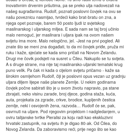
inovativnim drvenim pršutima, pa se preko ulja nadovezali na
našeg sugrađanina. Rudolf, poznati poslovni čovjek na ovu se
našu poveznicu nasmijao, tvrdeći kako brat-bratu on zna, a
njega opet poznaje, barem 50 posto ljudi iz svjetskog
maslinarskog i uljarskog miljea. E sada nam se taj broj učinio
malo nemoguć, jer maslinara i uljara ipak na ovom našem
svijetu ima more. Malo nelogično, jel. -Jest na prvi pogled. Ali
znate što se meni zna događati, to da mi čovjek priđe, pruža mi
ruku i kaže, sjećate se kada smo pričali na Novom Zelandu.
Drugi me čovik podsjeti na susret u Čileu. Nakupilo se tu svijeta.
A s druge strane, ma nije taj maslinarsko-uljarski tematski krug
puno velik. Pa čak ni kada o cijelom svijetu pričamo - kaže sa
širokim osmijehom Rudolf, čiji je poslovni opus vezan uz gradnju
uljara diljem lijepe naše planete Zemlje. U nekim godinama
čovjek počne sabirati što je u svom životu napravio, pa stane
zbrajati, neko visinu zarade, broj djece, godina staža, kuća,
auta, projekata za zgrade, crkve, brodice, kupljenih čestica
zemlje, neki i osvojenih žena, razvoda… Rudolf će se, pak,
osvrnuti na uljare. Pod njegovim projektom i nadgledanjem, u
oviru talijanske tvrtke Pieralisi za koju radi kao ekskluzivni
hrvatski zastupnik, na svijetu ih je digao 80-ak. Od Čilea, do
Novog Zelanda. Da zaboravismo reći, prije nego što se kao